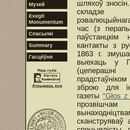
шляхоў зносін.
Музей
складзе 
Exegit
рэвалюцыйнаг
Monumentum
час (з перапы
Спасылкі
паўстанцкім 
кантакты з ру
Summary
1863 г. змуш
Гасцёўня
выехаць у П
(цеперашні
Наш гузік
прадстаўніко
Атрымаць код
зброю для ін
газеты
"Głos z
прозвішчам 
вынаходніцтвам
сканструяваў 
спецыялісты 