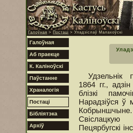
Галоўная
>
Постаці
> Уладзіслаў Малахоўскі
Галоўная
Уладз
Аб праекце
К. Каліноўскі
Удзельнік 
Паўстанне
1864 гг., адзін
Храналогія
блізкі памочі
Нарадзіўся ў 
Постаці
Кобрыншчы
Бібліятэка
Свіслацку
Архіў
Пецярбугскі ін