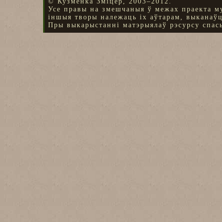
© Кузменка Зміцер, 2003–2012.
Усе правы на змешчаныя ў межах праекта м
іншыя творы належаць іх аўтарам, выканаў
Пры выкарыстанні матэрыялаў рэсурсу спасы