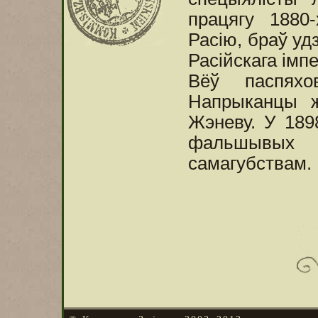
працягу 1880
Расію, браў уд
Расійскага імп
Вёў паспяхо
Напрыканцы 
Жэневу. У 189
фальшывых
самагубствам.