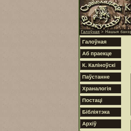
Галоўная
> Нашыя банэ
Галоўная
Аб праекце
К. Каліноўскі
Паўстанне
Храналогія
Постаці
Бібліятэка
Архіў