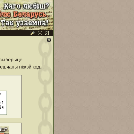
, выберыце
ешчаны ніжэй код...