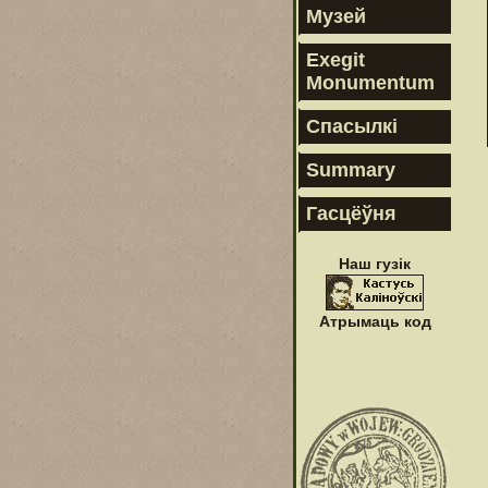
Музей
Exegit
Monumentum
Спасылкі
Summary
Гасцёўня
Наш гузік
Атрымаць код