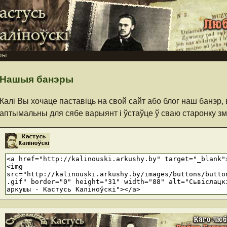
ры
Нашыя банэры
Калі Вы хочаце паставіць на свой сайт або блог наш банэр
аптымальны для сябе варыянт і ўстаўце ў сваю старонку зм