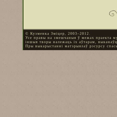
© Кузменка Зміцер, 2003–2012.
Усе правы на змешчаныя ў межах праекта м
іншыя творы належаць іх аўтарам, выканаў
Пры выкарыстанні матэрыялаў рэсурсу спасы