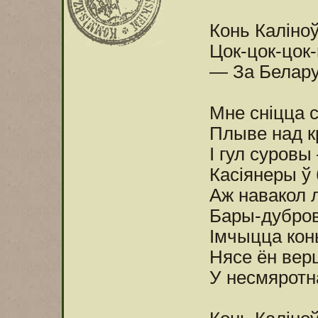
Конь Каліно
Цок-цок-цок-
— За Белару
Мне сніцца с
Плыве над к
І гул суровы
Касіянеры ў 
Аж навакол 
Бары-дубро
Імчыцца кон
Нясе ён вер
У несмяротн