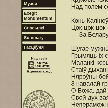
Музей
Над полем с
Exegit
Monumentum
Конь Каліно
Цок-цок-цок-
Спасылкі
— За Белару
Summary
Гасцёўня
Шугае мужны
Грымяць іх 
Наш гузік
Маланкі-кос
Стаіў дыхан
Атрымаць код
Няроўны бо
3 навалай гр
О Божа, дай 
Свой дух ва
Непераможн