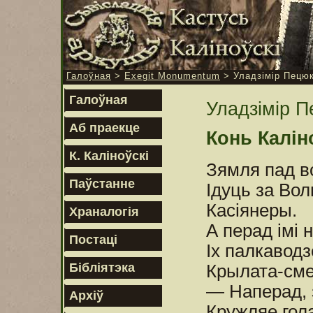
Галоўная
>
Exegit Monumentum
> Уладзімір Пецюк
Галоўная
Уладзімір П
Аб праекце
Конь Калін
К. Каліноўскі
Зямля пад в
Паўстанне
Ідуць за Во
Касіянеры.
Храналогія
А перад імі н
Постаці
Іх палкавод
Бібліятэка
Крылата-см
— Наперад, 
Архіў
Кружляе гол