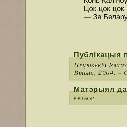
Конь Каліно
Цок-цок-цок-
— За Белару
Публікацыя 
Пецюкевіч Уладз
Вільня, 2004. – 
Матэрыял да
bibliograf