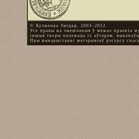
© Кузменка Зміцер, 2003–2012.
Усе правы на змешчаныя ў межах праекта м
іншыя творы належаць іх аўтарам, выканаў
Пры выкарыстанні матэрыялаў рэсурсу спасы