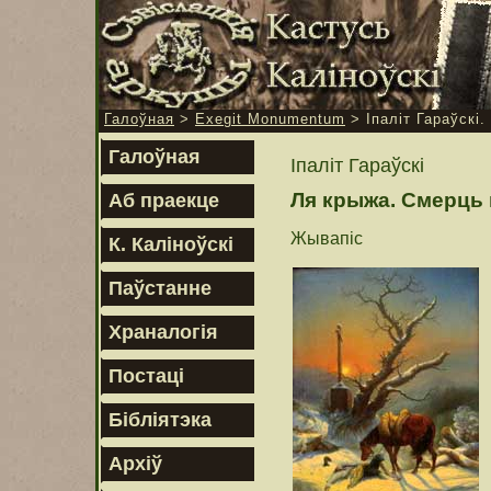
Галоўная
>
Exegit Monumentum
> Іпаліт Гараўскі
Галоўная
Іпаліт Гараўскі
Ля крыжа. Смерць 
Аб праекце
Жывапіс
К. Каліноўскі
Паўстанне
Храналогія
Постаці
Бібліятэка
Архіў