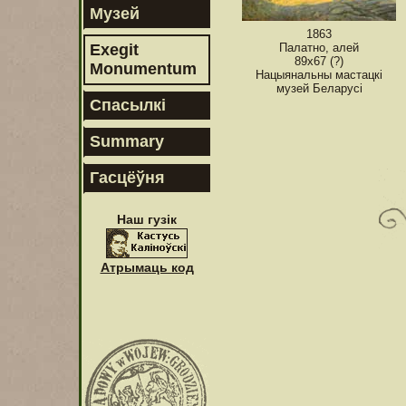
Музей
1863
Exegit
Палатно, алей
89х67 (?)
Monumentum
Нацыянальны мастацкі
музей Беларусі
Спасылкі
Summary
Гасцёўня
Наш гузік
Атрымаць код